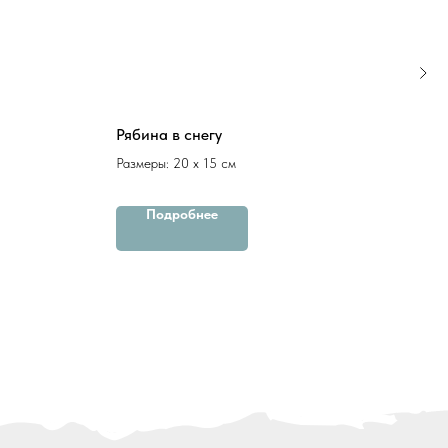
Рябина в снегу
Мзы
Размеры: 20 х 15 см
Разм
паст
Подробнее