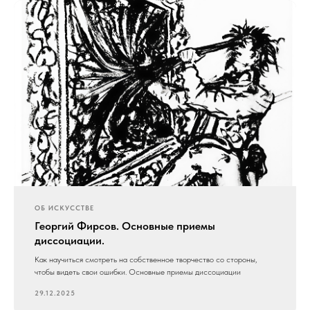
Меню
Обо мне
Нарисованное
Написанное
Осознанное
ОБ ИСКУССТВЕ
Георгий Фирсов. Основные приемы
Контакты
диссоциации.
Как научиться смотреть на собственное творчество со стороны,
Контакты
чтобы видеть свои ошибки. Основные приемы диссоциации
29.12.2025