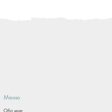
Осознанное
Контакты
Контакты
*Instagram принадлежит
компании Meta Platforms Inc.,
которая запрещена
на территории РФ в связи
с осуществлением
экстремистской деятельности
Есть вопросы?
Напишите мне, я отвечу
на интересующие вопросы
Задать вопрос