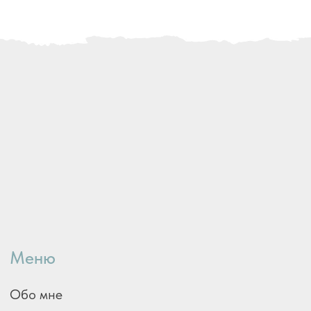
Осознанное
Контакты
Контакты
*Instagram принадлежит
компании Meta Platforms Inc.,
которая запрещена
на территории РФ в связи
с осуществлением
экстремистской деятельности
Есть вопросы?
Напишите мне, я отвечу
на интересующие вопросы
Задать вопрос